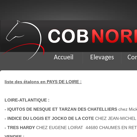
Accueil
Elevages
Co
liste des étalons en PAYS DE LOIRE :
LOIRE-ATLANTIQUE :
- IQUITOS DE NESQUE ET TARZAN DES CHATELLIERS
chez Mic
- INDICE DU LOGIS ET JOCKO DE LA COTE
CHEZ JEAN-MICHEL M
- TRES HARDY
CHEZ EUGENE LOIRAT 44680 CHAUMES EN RETZ 
VENDEE :