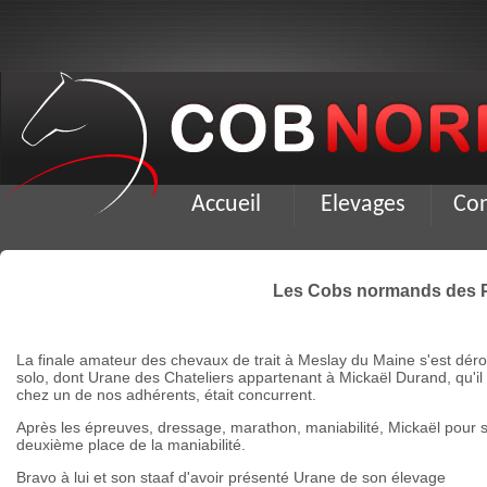
Accueil
Elevages
Co
Les Cobs normands des Pay
La finale amateur des chevaux de trait à Meslay du Maine s'est dé
solo, dont Urane des Chateliers appartenant à Mickaël Durand, qu'il 
chez un de nos adhérents, était concurrent.
Après les épreuves, dressage, marathon, maniabilité, Mickaël pour 
deuxième place de la maniabilité.
Bravo à lui et son staaf d'avoir présenté Urane de son élevage