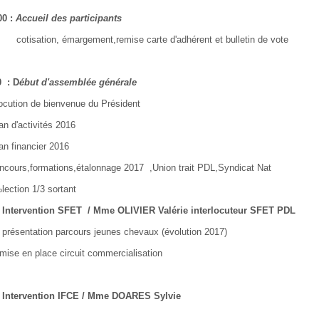
:
Accueil des participants
emise carte d'adhérent et bulletin de vote
 D
ébut d'assemblée générale
enue du Président
és 2016
r 2016
nnage 2017 ,Union trait PDL,Syndicat Nat
sortant
/ Mme OLIVIER Valérie interlocuteur SFET PDL
 jeunes chevaux (évolution 2017)
it commercialisation
FCE / Mme DOARES Sylvie