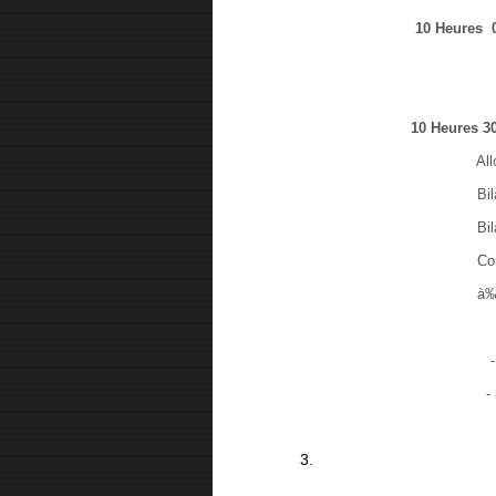
10 Heures 00 
cotisation, émargement,r
10 Heures 30 :
Allocution de bienv
Bilan d'activit
Bilan financie
Concours,formations,étalo
à‰lection 1/3 
Intervention SFET 
- présentation parcours
- mise en place circu
Intervention I