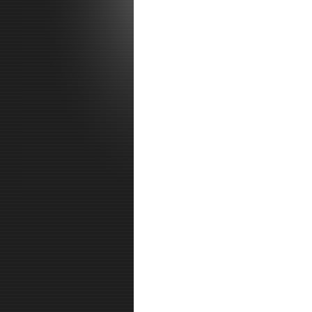
L
de chevaux Cob
vo
SAMEDI 11 FEV
au Restaurant du Val d'
Ordre d