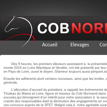
Accueil
Elevages
Co
Dès 9 heures, les premiers éleveurs assistaient à la présentation
monte 2015 en Loire Atlantique et Vendée, ont été présenté par leur
en Pays de Loire, aussi le doyen, Glameur toujours aussi pimpant,st
Ensuite les adhérents,dont certains nouveaux, ainsi que les invités
générale.
L'allocution d'accueil du président, a rappelé les événements de
Thuleau du Maine et Loire, figure et meneur du Cob Normand dans s
excusés,qui témoignent d'un intérêt pour notre association à la sau
crainte des responsables était la diminution des engagements en con
ces concours auprès de la SFET. Malgré cela,à notre agréable surp