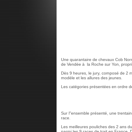
Une quarantaire de chevaux Cob Norma
de Vendée à la Roche sur Yon, propri
Dès 9 heures, le jury, composé de 2 m
modèle et les allures des jeunes.
Les catégories présentées en ordre d
Pouliches de
Poulinières suitées 3
Sur l"ensemble présenté, une trentain
race.
Les meilleures pouliches des 2 ans du
parmi les 9 races de trait en France.